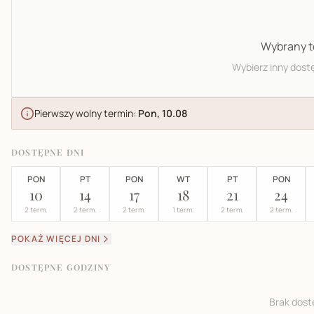
Wybrany te
Wybierz inny dost
Pierwszy wolny termin:
Pon, 10.08
DOSTĘPNE DNI
PON
PT
PON
WT
PT
PON
10
14
17
18
21
24
2 term.
2 term.
2 term.
1 term.
2 term.
2 term.
POKAŻ WIĘCEJ DNI
DOSTĘPNE GODZINY
Brak dost