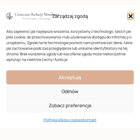
Zarządzaj zgodą
Aby zapewnić jak najlepsze wrażenia, korzystamy z technologii, takich jak
pliki cookie, do przechowywania i/lub uzyskiwania dostępu do informacji o
urządzeniu. Zgoda na te technologie pozwoli nam przetwarzać dane, takie
jak zachowanie podczas przeglądania lub unikalne identyfikatory na tej
stronie. Brak wyrażenia zgody lub wycofanie zgody może niekorzystnie
wpłynąć na niektóre cechy i funkcje.
Akceptuję
Odmów
Centrum Relacji Mindcare
Zobacz preferencje
SUMA
Stworzyliśmy bezpieczną przestrzeń, gdzie
Podsumowanie
200 zł
Polityka plików cookies
Kontakt
profesjonalna wiedza medyczna spotyka się z
autentyczną empatią i zrozumieniem.