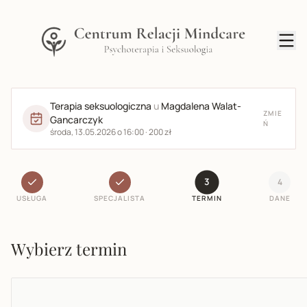
Terapia seksuologiczna
u
Magdalena Walat-
ZMIE
Gancarczyk
Ń
środa, 13.05.2026 o 16:00 · 200 zł
3
4
USŁUGA
SPECJALISTA
TERMIN
DANE
Wybierz termin