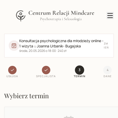
Konsultacja psychologiczna dla młodzieży online -
ZM
1 wizyta
u
Joanna Urbanik- Bugajska
IEŃ
środa, 20.05.2026 o 18:00 · 240 zł
3
4
USŁUGA
SPECJALISTA
TERMIN
DANE
Wybierz termin