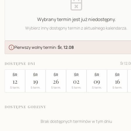
Wybrany termin jest już niedostępny.
Wybierz inny dostępny termin z aktualnego kalendarza.
Pierwszy wolny termin:
Śr, 12.08
Śr 12.0
DOSTĘPNE DNI
ŚR
ŚR
ŚR
ŚR
ŚR
ŚR
12
19
26
02
09
16
5 term.
5 term.
5 term.
5 term.
5 term.
5 term.
DOSTĘPNE GODZINY
Brak dostępnych terminów w tym dniu