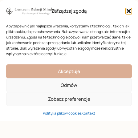
Zarządzaj zgodą
Aby zapewnić jak najlepsze wrażenia, korzystamy z technologii, takich jak
pliki cookie, do przechowywania i/lub uzyskiwania dostępu do informacji o
urządzeniu. Zgoda na te technologie pozwoli nam przetwarzać dane, takie
jak zachowanie podczas przeglądania lub unikalne identyfikatory na tej
stronie. Brak wyrażenia zgody lub wycofanie zgody może niekorzystnie
wpłynąć na niektóre cechy i funkcje.
Akceptuję
Odmów
Centrum Relacji Mindcare
Zobacz preferencje
SUMA
Stworzyliśmy bezpieczną przestrzeń, gdzie
Podsumowanie
240 zł
Polityka plików cookies
Kontakt
profesjonalna wiedza medyczna spotyka się z
autentyczną empatią i zrozumieniem.